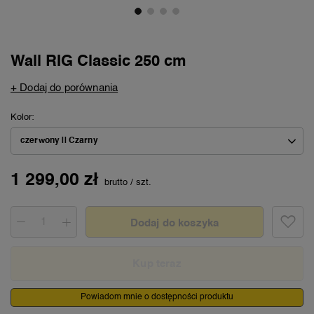
Wall RIG Classic 250 cm
+ Dodaj do porównania
Kolor
czerwony || Czarny
1 299,00 zł
brutto
/
szt.
Dodaj do koszyka
Kup teraz
Powiadom mnie o dostępności produktu