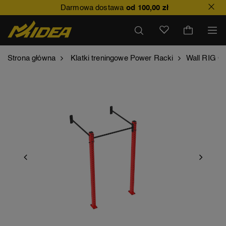
Darmowa dostawa
od 100,00 zł
Strona główna
Klatki treningowe Power Racki
Wall RIG C