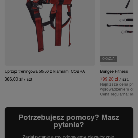
OKAZJA
Uprząż treningowa 50/50 z klamrami COBRA
Bungee Fitness
386,00 zł
799,20 zł
/
szt.
/
szt.
Najniższa cena prod
wprowadzeniem obni
Cena regularna:
999,
Potrzebujesz pomocy? Masz
pytania?
Zadaj pytanie a my odpowiemy niezwłocznie,