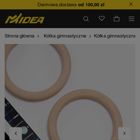
Darmowa dostawa
od 100,00 zł
Strona główna
Kółka gimnastyczne
Kółka gimnastyczne 