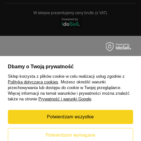
W sklepie prezentujemy ceny brutto (z VAT).
Dbamy o Twoją prywatność
Sklep korzysta z plików cookie w celu realizacji usług zgodnie z
Polityką dotyczącą cookies
. Możesz określić warunki
przechowywania lub dostępu do cookie w Twojej przeglądarce.
Więcej informacji na temat warunków i prywatności można znaleźć
także na stronie
Prywatność i warunki Google
.
Potwierdzam wszystkie
Prawdziwe
Potwierdzam wymagane
opinie klientów
5
/ 5.0