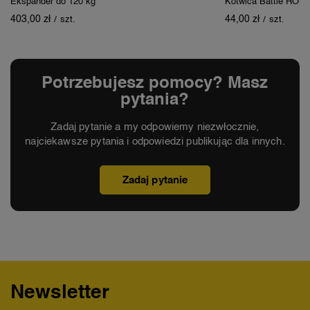
Ekspander do 120 kg
Kotwica Battle ROP
403,00 zł
44,00 zł
/
szt.
/
szt.
Potrzebujesz pomocy? Masz
pytania?
Zadaj pytanie a my odpowiemy niezwłocznie,
najciekawsze pytania i odpowiedzi publikując dla innych.
Zadaj pytanie
Newsletter