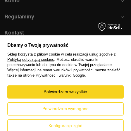
Konto
Regulaminy
Kontakt
Dbamy o Twoją prywatność
609 789 579
Sklep korzysta z plików cookie w celu realizacji usług zgodnie z
biuro@mtidea.pl
Polityką dotyczącą cookies
. Możesz określić warunki
przechowywania lub dostępu do cookie w Twojej przeglądarce.
MTIDEA.PL, Długa 33a, 43-190 Mikołów
Więcej informacji na temat warunków i prywatności można znaleźć
także na stronie
Prywatność i warunki Google
.
Potwierdzam wszystkie
Prawdziwe
Potwierdzam wymagane
opinie klientów
5
/ 5.0
W sklepie prezentujemy ceny brutto (z VAT).
35 opinii
Konfiguracja zgód