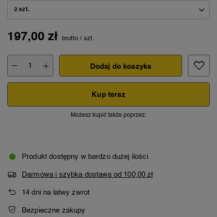
2 szt.
197,00 zł
brutto
/
szt.
Dodaj do koszyka
Kup teraz
Możesz kupić także poprzez:
Produkt dostępny w bardzo dużej ilości
Darmowa i szybka dostawa
od
100,00 zł
14
dni na łatwy zwrot
Bezpieczne zakupy