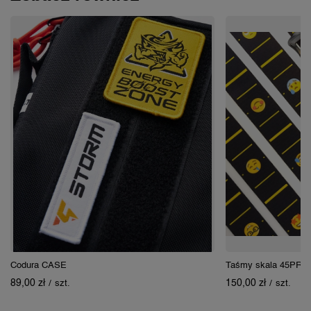
Codura CASE
Taśmy skala 45PRO
89,00 zł
150,00 zł
/
szt.
/
szt.