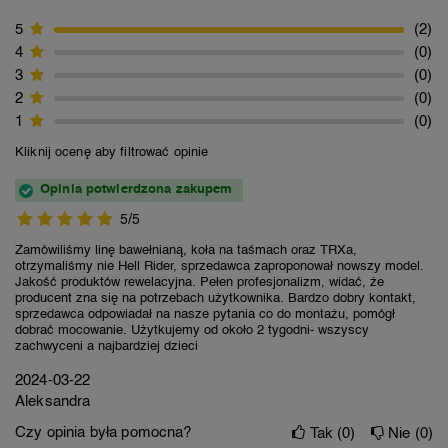
5
2
4
0
3
0
2
0
1
0
Kliknij ocenę aby filtrować opinie
Opinia potwierdzona zakupem
5/5
Zamówiliśmy linę bawełnianą, koła na taśmach oraz TRXa,
otrzymaliśmy nie Hell Rider, sprzedawca zaproponował nowszy model.
Jakość produktów rewelacyjna. Pełen profesjonalizm, widać, że
producent zna się na potrzebach użytkownika. Bardzo dobry kontakt,
sprzedawca odpowiadał na nasze pytania co do montażu, pomógł
dobrać mocowanie. Użytkujemy od około 2 tygodni- wszyscy
zachwyceni a najbardziej dzieci
2024-03-22
Aleksandra
Czy opinia była pomocna?
Tak
0
Nie
0